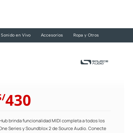
Sonido en Vivo
Accesorios
Ropa y Otros
El
El
430
S/
precio
precio
original
actual
era:
es:
 Hub brinda funcionalidad MIDI completa a todos los
S/473.
S/430.
One Series y Soundblox 2 de Source Audio. Conecte