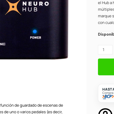
el Hub a
múltiple
marque s
con cualq
Source
Disponib
Audio
Neuro
Hub
Pedal
cantidad
HASTA
Compra c
a función de guardado de escenas de
s de uno o varios pedales (es decir,