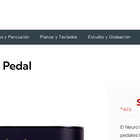
as y Percusión
Pianos y Teclados
Estudio y Grabación
 Pedal
S/
473
El Neuro
pedales 