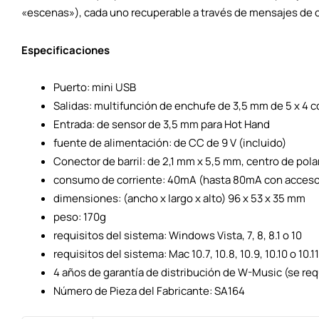
«escenas»), cada uno recuperable a través de mensajes de 
Especificaciones
Puerto: mini USB
Salidas: multifunción de enchufe de 3,5 mm de 5 x 4 
Entrada: de sensor de 3,5 mm para Hot Hand
fuente de alimentación: de CC de 9 V (incluido)
Conector de barril: de 2,1 mm x 5,5 mm, centro de polar
consumo de corriente: 40mA (hasta 80mA con acceso
dimensiones: (ancho x largo x alto) 96 x 53 x 35 mm
peso: 170g
requisitos del sistema: Windows Vista, 7, 8, 8.1 o 10
requisitos del sistema: Mac 10.7, 10.8, 10.9, 10.10 o 10.11
4 años de garantía de distribución de W-Music (se req
Número de Pieza del Fabricante: SA164