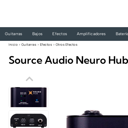
Ir
al
contenido
Guitarras
Bajos
Efectos
Amplificadores
Baterí
Inicio
›
Guitarras
›
Efectos
›
Otros Efectos
Source Audio Neuro Hub