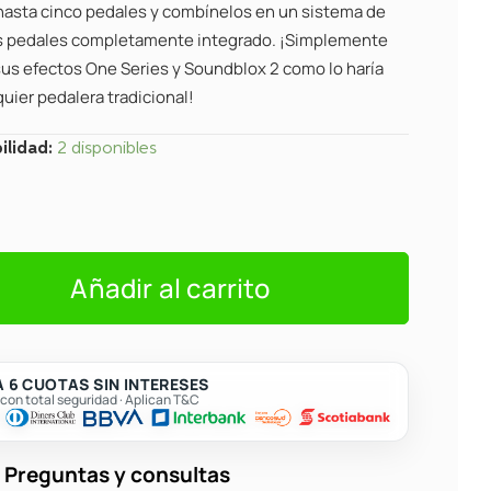
 hasta cinco pedales y combínelos en un sistema de
s pedales completamente integrado. ¡Simplemente
us efectos One Series y Soundblox 2 como lo haría
uier pedalera tradicional!
ilidad:
2 disponibles
Añadir al carrito
 6 CUOTAS SIN INTERESES
on total seguridad · Aplican T&C
Preguntas y consultas