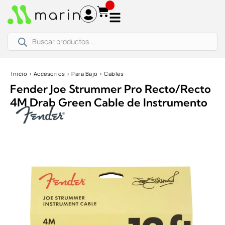
Ir
al
contenido
Búsqueda
de
productos
Inicio
›
Accesorios
›
Para Bajo
›
Cables
Fender Joe Strummer Pro Recto/Recto
4M Drab Green Cable de Instrumento