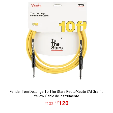
g
u
i
a
n
l
a
e
l
s
e
:
r
S
a
/
:
6
S
,
/
5
7
0
,
0
1
.
5
Fender Tom DeLonge To The Stars Recto/Recto 3M Graffiti
F
0
Yellow Cable de Instrumento
E
E
.
S/
120
S/
132
l
l