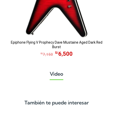
Epiphone Flying V Prophecy Dave Mustaine Aged Dark Red
Burst
E
E
S/
6,500
S/
7,150
l
l
p
p
r
r
Video
e
e
c
c
i
i
o
o
o
a
También te puede interesar
r
c
i
t