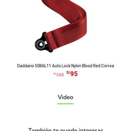
Daddario 50BAL11 Auto Lock Nylon Blood Red Correa
E
E
S/
95
S/
105
l
l
p
p
r
r
Video
e
e
c
c
i
i
o
o
o
a
También te puede interesar