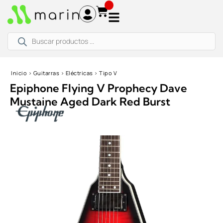
Ir
al
contenido
Búsqueda
de
productos
Inicio
›
Guitarras
›
Eléctricas
›
Tipo V
Epiphone Flying V Prophecy Dave
Mustaine Aged Dark Red Burst