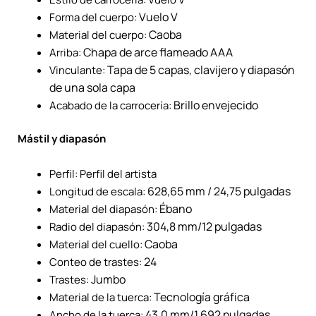
Vuelo V
Forma del cuerpo:
Caoba
Material del cuerpo:
Chapa de arce flameado AAA
Arriba:
Tapa de 5 capas, clavijero y diapasón
Vinculante:
de una sola capa
Brillo envejecido
Acabado de la carrocería:
Mástil y diapasón
Perfil: Perfil del artista
628,65 mm / 24,75 pulgadas
Longitud de escala:
Ébano
Material del diapasón:
304,8 mm/12 pulgadas
Radio del diapasón:
Caoba
Material del cuello:
24
Conteo de trastes:
Jumbo
Trastes:
Tecnología gráfica
Material de la tuerca:
43,0 mm/1,692 pulgadas
Ancho de la tuerca: