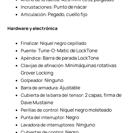
Punto de nácar
Incrustaciones:
Pegado, cuello fijo
Articulación:
Hardware y electrónica
Finalizar: Níquel negro cepillado
Tune-O-Matic de LockTone
Puente:
Barra de parada LockTone
Apéndice:
Minimáquinas rotativas
Clavijas de afinación:
Grover Locking
Ninguno
Golpeador:
Ajustable
Barra de armadura:
2 capas, firma de
Cubierta de la barra del tensor:
Dave Mustaine
Níquel negro moleteado
Perillas de control:
Negro
Punta del interruptor:
Ninguno
Lavadora de interruptores:
Negro
Cubiertas de control: