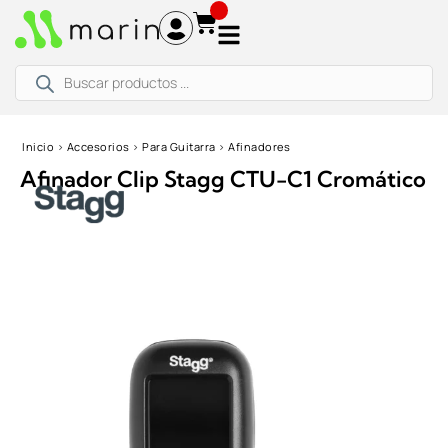
Ir
al
contenido
Búsqueda
de
productos
Inicio
›
Accesorios
›
Para Guitarra
›
Afinadores
Afinador Clip Stagg CTU-C1 Cromático