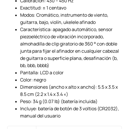
Calibración: 430 – 450 Hz
Exactitud: ± 1 centavo
Modos: Cromático, instrumento de viento,
guitarra, bajo, violín, ukelele afinado
Característica: apagado automático, sensor
piezoeléctrico de vibración incorporado,
almohadilla de clip giratorio de 360 ​​° con doble
junta para fijar el afinador en cualquier cabezal
de guitarra o superficie plana, desafinación (b,
bb, bbb, bbbb)
Pantalla: LCD a color
Color: negro
Dimensiones (ancho x alto x ancho): 5.5 x 3.5 x
8.5 cm (2.2 x 1.4 x 3.4 «)
Peso: 34 g (0.07 lb) (batería incluida)
Incluye: batería de botón de 3 voltios (CR2032),
manual del usuario