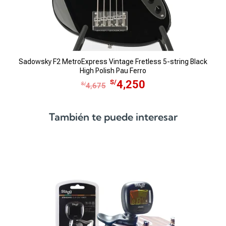
Sadowsky F2 MetroExpress Vintage Fretless 5-string Black
High Polish Pau Ferro
E
E
S/
4,250
S/
4,675
l
l
p
p
También te puede interesar
r
r
e
e
c
c
i
i
o
o
o
a
r
c
i
t
g
u