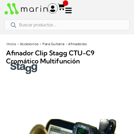
Ir
al
contenido
Búsqueda
de
productos
Inicio
›
Accesorios
›
Para Guitarra
›
Afinadores
Afinador Clip Stagg CTU-C9
Cromático Multifunción