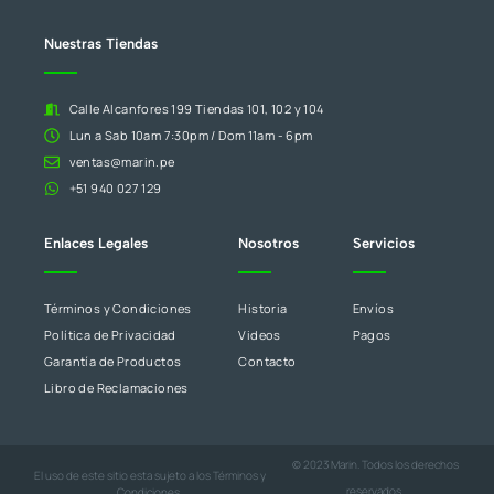
en
blanco.
Nuestras Tiendas
Calle Alcanfores 199 Tiendas 101, 102 y 104
Lun a Sab 10am 7:30pm / Dom 11am - 6pm
ventas@marin.pe
+51 940 027 129
Enlaces Legales
Nosotros
Servicios
Términos y Condiciones
Historia
Envíos
Política de Privacidad
Videos
Pagos
Garantía de Productos
Contacto
Libro de Reclamaciones
© 2023 Marin. Todos los derechos
El uso de este sitio esta sujeto a los
Términos y
reservados.
Condiciones
,