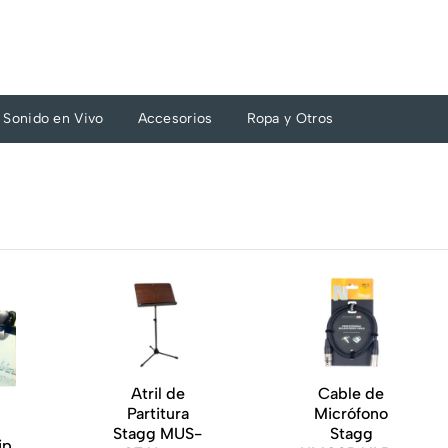
Sonido en Vivo
Accesorios
Ropa y Otros
Atril de
Cable de
Partitura
Micrófono
Stagg MUS-
Stagg
ip