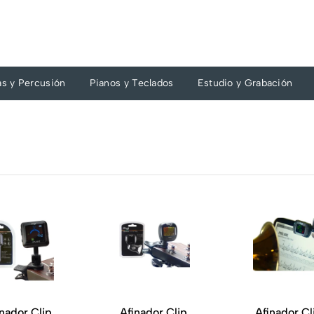
as y Percusión
Pianos y Teclados
Estudio y Grabación
nador Clip
Afinador Clip
Afinador Cl