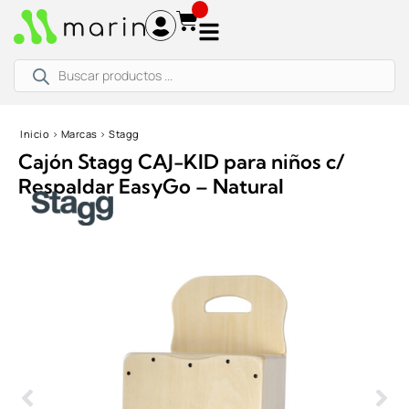
Ir
al
contenido
Búsqueda
de
productos
Inicio
›
Marcas
›
Stagg
Cajón Stagg CAJ-KID para niños c/
Respaldar EasyGo – Natural