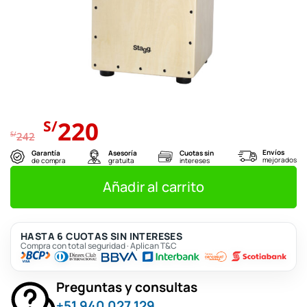
El
El
220
S/
precio
precio
S/
242
original
actual
Envíos
Garantía
Asesoría
Cuotas sin
mejorados
de compra
gratuita
intereses
era:
es:
S/242.
S/220.
Añadir al carrito
HASTA 6 CUOTAS SIN INTERESES
Compra con total seguridad · Aplican T&C
Preguntas y consultas
+51 940 027 129