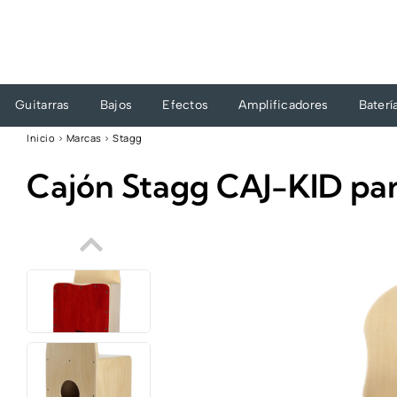
Ir
al
contenido
Guitarras
Bajos
Efectos
Amplificadores
Baterí
Inicio
›
Marcas
›
Stagg
Cajón Stagg CAJ-KID par