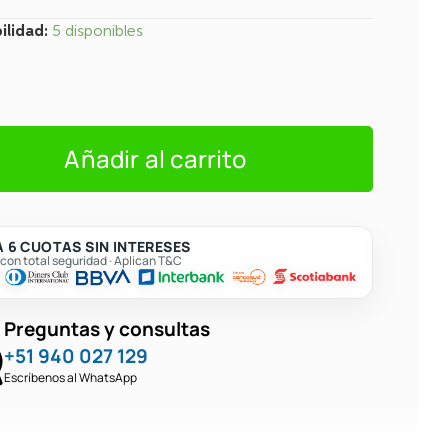
ilidad:
5 disponibles
Añadir al carrito
r
 6 CUOTAS SIN INTERESES
on total seguridad · Aplican T&C
Preguntas y consultas
+51 940 027 129
Escríbenos al WhatsApp