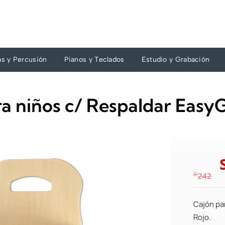
as y Percusión
Pianos y Teclados
Estudio y Grabación
a niños c/ Respaldar Easy
S/
242
Cajón pa
Rojo.