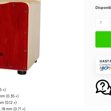
Cajón
Disponib
Stagg
CAJ-
KID
para
niños
c/
Respalda
EasyGo
HASTA
Compra c
-
Red
cantidad
5 «)
mm (0.35 «)
m (0.12 «)
 18 mm (0.71 «)