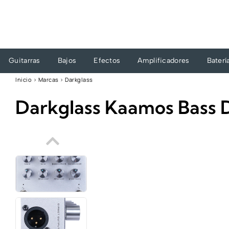
Ir
al
contenido
Guitarras
Bajos
Efectos
Amplificadores
Baterí
Inicio
›
Marcas
›
Darkglass
Darkglass Kaamos Bass D