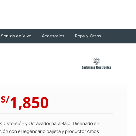
Sonido en Vivo
Accesorios
Ropa y Otros
El
El
1,850
S/
precio
precio
original
actual
era:
es:
Distorsión y Octavador para Bajo! Diseñado en
S/2,035.
S/1,850.
ción con el legendario bajista y productor Amos