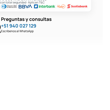
on total seguridad · Aplican T&C
Preguntas y consultas
+51 940 027 129
Escríbenos al WhatsApp