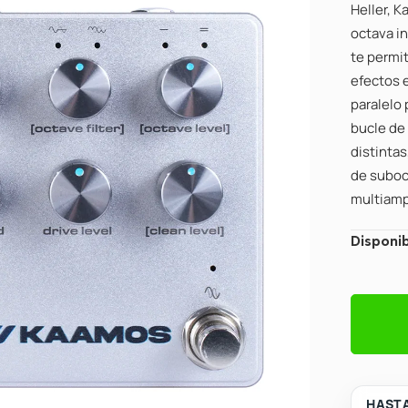
Heller, 
octava in
te permit
efectos e
paralelo
bucle de
distintas
de suboc
multiampl
Darkglas
Disponib
Kaamos
Bass
Distorti
Pedal
cantidad
HASTA