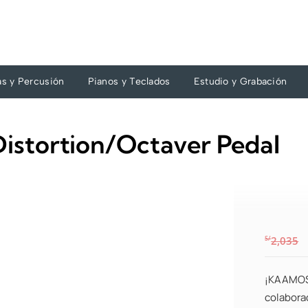
as y Percusión
Pianos y Teclados
Estudio y Grabación
istortion/Octaver Pedal
S/
2,035
¡KAAMOS 
colabora