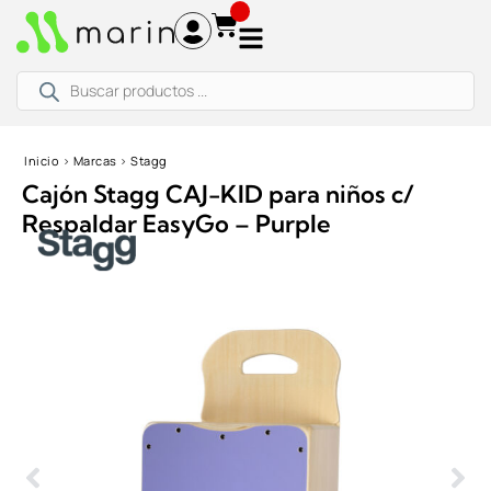
Ir
al
contenido
Búsqueda
de
productos
Inicio
›
Marcas
›
Stagg
Cajón Stagg CAJ-KID para niños c/
Respaldar EasyGo – Purple