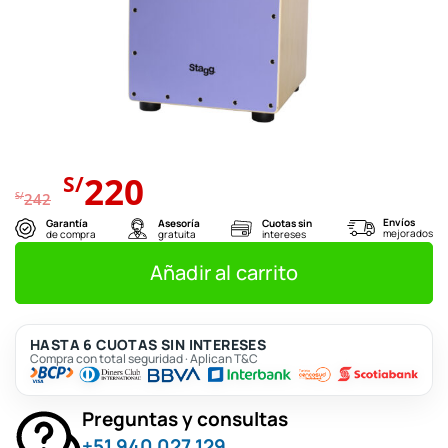
El
El
220
S/
precio
precio
S/
242
original
actual
Envíos
Garantía
Asesoría
Cuotas sin
mejorados
de compra
gratuita
intereses
era:
es:
S/242.
S/220.
Añadir al carrito
HASTA 6 CUOTAS SIN INTERESES
Compra con total seguridad · Aplican T&C
Preguntas y consultas
+51 940 027 129