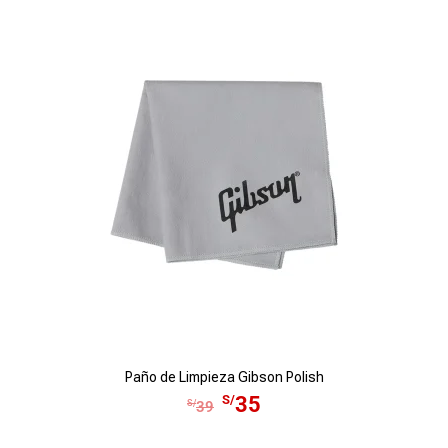
Paño de Limpieza Gibson Polish
E
E
S/
35
S/
39
l
l
p
p