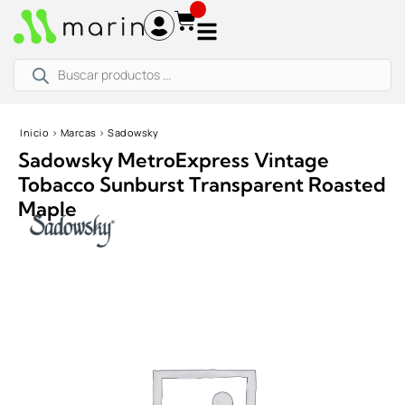
Ir
al
contenido
Búsqueda
de
productos
Inicio
›
Marcas
›
Sadowsky
Sadowsky MetroExpress Vintage
Tobacco Sunburst Transparent Roasted
Maple