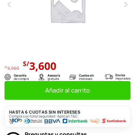
El
El
3,600
S/
precio
precio
S/
3,960
original
actual
Envíos
Garantía
Asesoría
Cuotas sin
mejorados
de compra
gratuita
intereses
era:
es:
S/3,960.
S/3,600.
Añadir al carrito
HASTA 6 CUOTAS SIN INTERESES
Compra con total seguridad · Aplican T&C
Preguntas y consultas