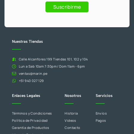
Promociones
humano,
Suscribirme
deja
este
campo
en
blanco.
Nuestras Tiendas
Calle Alcanfores 199 Tiendas 101, 102 y 104
Lun a Sab 10am 7:30pm / Dom 11am - 6pm
ventas@marin.pe
+51 940 027 129
Enlaces Legales
Nosotros
Servicios
Términos y Condiciones
Historia
Envíos
Política de Privacidad
Videos
Pagos
Garantía de Productos
Contacto