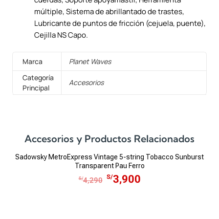
múltiple, Sistema de abrillantado de trastes,
Lubricante de puntos de fricción (cejuela, puente),
Cejilla NS Capo.
Marca
Planet Waves
Categoría
Accesorios
Principal
Accesorios y Productos Relacionados
Sadowsky MetroExpress Vintage 5-string Tobacco Sunburst
Transparent Pau Ferro
E
E
S/
3,900
S/
4,290
l
l
p
p
r
r