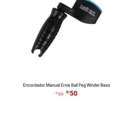
,
0
2
.
9
0
.
Encordador Manual Ernie Ball Peg Winder Bass
E
E
S/
50
S/
55
l
l
p
p
r
r
e
e
c
c