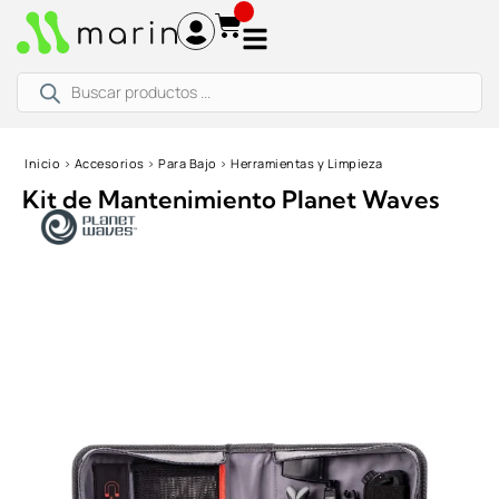
Ir
al
contenido
Búsqueda
de
productos
Inicio
›
Accesorios
›
Para Bajo
›
Herramientas y Limpieza
Kit de Mantenimiento Planet Waves