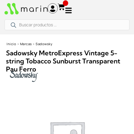
Ir
al
contenido
Búsqueda
de
productos
Inicio
›
Marcas
›
Sadowsky
Sadowsky MetroExpress Vintage 5-
string Tobacco Sunburst Transparent
Pau Ferro