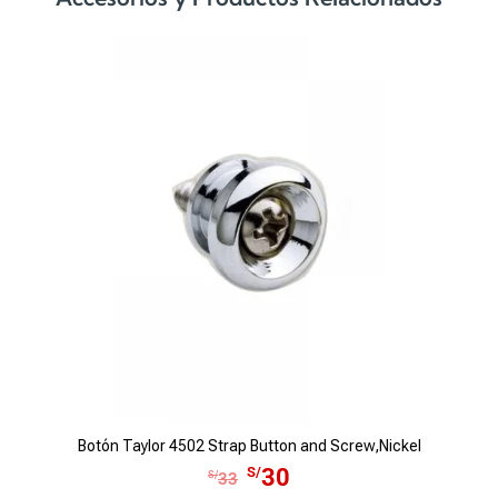
Botón Taylor 4502 Strap Button and Screw,Nickel
E
E
S/
30
S/
33
l
l