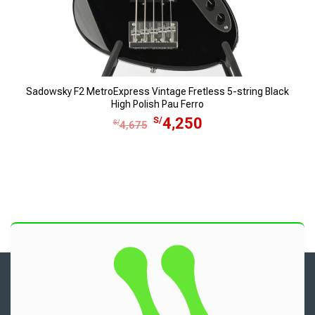
S
0
/
.
3
3
.
Sadowsky F2 MetroExpress Vintage Fretless 5-string Black
High Polish Pau Ferro
E
E
S/
4,250
S/
4,675
l
l
p
p
r
r
e
e
c
c
i
i
o
o
o
a
r
c
i
t
g
u