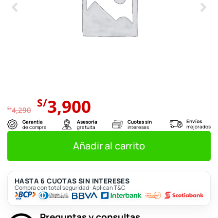
El
El
3,900
S/
precio
precio
S/
4,290
original
actual
Envíos
Garantía
Asesoría
Cuotas sin
mejorados
de compra
gratuita
intereses
era:
es:
S/4,290.
S/3,900.
Añadir al carrito
HASTA 6 CUOTAS SIN INTERESES
Compra con total seguridad · Aplican T&C
Preguntas y consultas