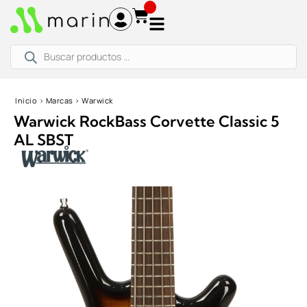
Ir
al
contenido
Búsqueda
de
productos
Inicio
›
Marcas
›
Warwick
Warwick RockBass Corvette Classic 5
AL SBST