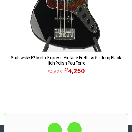
r
S
a
/
:
3
S
5
/
.
3
9
.
Sadowsky F2 MetroExpress Vintage Fretless 5-string Black
High Polish Pau Ferro
E
E
S/
4,250
S/
4,675
l
l
p
p
r
r
e
e
c
c
i
i
o
o
o
a