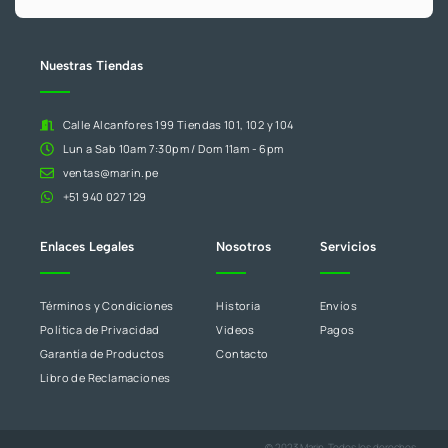
campo
en
blanco.
Nuestras Tiendas
Calle Alcanfores 199 Tiendas 101, 102 y 104
Lun a Sab 10am 7:30pm / Dom 11am - 6pm
ventas@marin.pe
+51 940 027 129
Enlaces Legales
Nosotros
Servicios
Términos y Condiciones
Historia
Envíos
Política de Privacidad
Videos
Pagos
Garantía de Productos
Contacto
Libro de Reclamaciones
© 2023 Marin. Todos los derechos