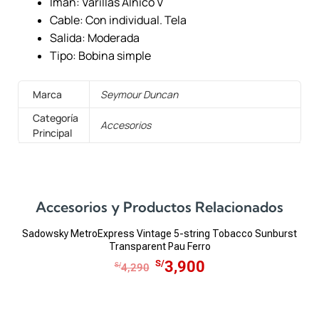
Imán: Varillas Alnico V
Cable: Con individual. Tela
Salida: Moderada
Tipo: Bobina simple
Marca
Seymour Duncan
Categoría
Accesorios
Principal
Accesorios y Productos Relacionados
Sadowsky MetroExpress Vintage 5-string Tobacco Sunburst
Sa
Transparent Pau Ferro
E
E
S/
3,900
S/
4,290
l
l
p
p
r
r