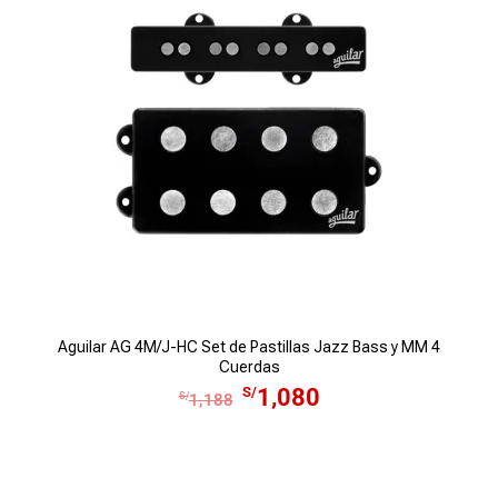
,
0
2
.
9
0
.
Aguilar AG 4M/J-HC Set de Pastillas Jazz Bass y MM 4
Cuerdas
E
E
S/
1,080
S/
1,188
l
l
p
p
r
r
e
e