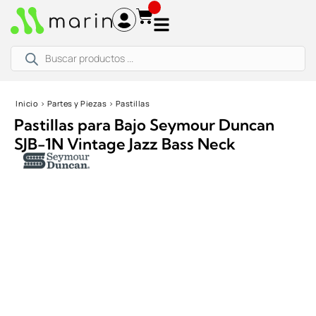
Ir
al
contenido
Búsqueda
de
productos
Inicio
›
Partes y Piezas
›
Pastillas
Pastillas para Bajo Seymour Duncan
SJB-1N Vintage Jazz Bass Neck