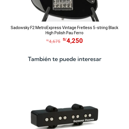
Sadowsky F2 MetroExpress Vintage Fretless 5-string Black
High Polish Pau Ferro
E
E
S/
4,250
S/
4,675
l
l
p
p
También te puede interesar
r
r
e
e
c
c
i
i
o
o
o
a
r
c
i
t
g
u
i
a
n
l