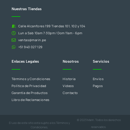
en
blanco.
Nuestras Tiendas
Calle Alcanfores 199 Tiendas 101, 102 y 104
Lun a Sab 10am 7:30pm / Dom 11am - 6pm
ventas@marin.pe
+51 940 027 129
Enlaces Legales
Nosotros
Servicios
Términos y Condiciones
Historia
Envíos
Política de Privacidad
Videos
Pagos
Garantía de Productos
Contacto
Libro de Reclamaciones
© 2023 Marin. Todos los derechos
El uso de este sitio esta sujeto a los
Términos y
reservados.
Condiciones
,