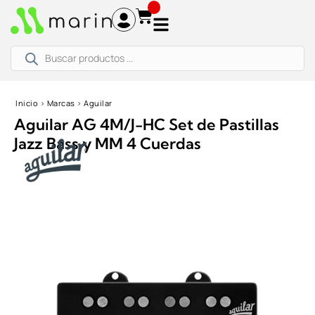
Ir
al
contenido
Búsqueda
de
productos
Inicio
›
Marcas
›
Aguilar
Aguilar AG 4M/J-HC Set de Pastillas
Jazz Bass y MM 4 Cuerdas