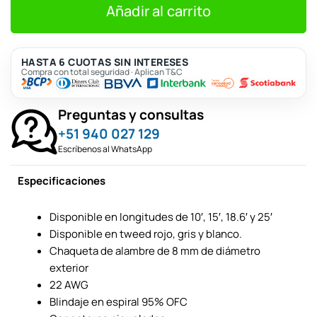
S/121.
S/110.
Añadir al carrito
HASTA 6 CUOTAS SIN INTERESES
Compra con total seguridad · Aplican T&C
Preguntas y consultas
+51 940 027 129
Escríbenos al WhatsApp
Especificaciones
Disponible en longitudes de 10′, 15′, 18.6′ y 25′
Disponible en tweed rojo, gris y blanco.
Chaqueta de alambre de 8 mm de diámetro
exterior
22 AWG
Blindaje en espiral 95% OFC