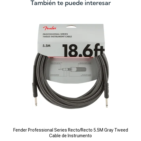
o
a
También te puede interesar
r
c
i
t
g
u
i
a
n
l
a
e
l
s
e
:
r
S
a
/
:
6
S
,
/
5
7
0
,
0
1
.
5
Fender Professional Series Recto/Recto 5.5M Gray Tweed
Fe
0
Cable de Instrumento