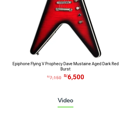
Epiphone Flying V Prophecy Dave Mustaine Aged Dark Red
Burst
E
E
S/
6,500
S/
7,150
l
l
p
p
r
r
Video
e
e
c
c
i
i
o
o