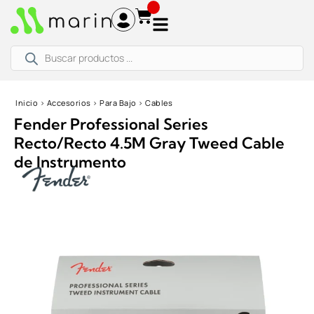
Ir
al
contenido
Búsqueda
de
productos
Inicio
›
Accesorios
›
Para Bajo
›
Cables
Fender Professional Series
Recto/Recto 4.5M Gray Tweed Cable
de Instrumento