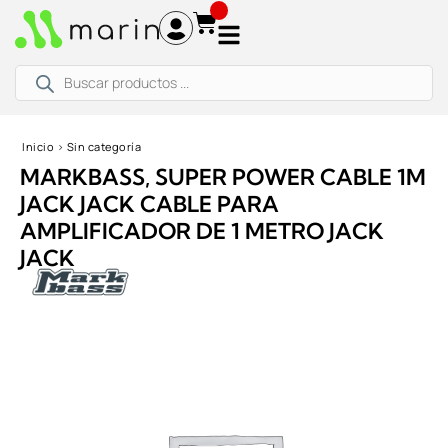
Ir
al
contenido
Búsqueda
de
productos
Inicio
›
Sin categoría
MARKBASS, SUPER POWER CABLE 1M
JACK JACK CABLE PARA
AMPLIFICADOR DE 1 METRO JACK
JACK