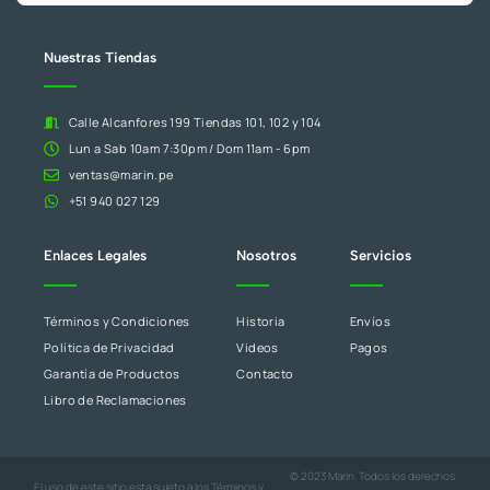
en
blanco.
Nuestras Tiendas
Calle Alcanfores 199 Tiendas 101, 102 y 104
Lun a Sab 10am 7:30pm / Dom 11am - 6pm
ventas@marin.pe
+51 940 027 129
Enlaces Legales
Nosotros
Servicios
Términos y Condiciones
Historia
Envíos
Política de Privacidad
Videos
Pagos
Garantía de Productos
Contacto
Libro de Reclamaciones
© 2023 Marin. Todos los derechos
El uso de este sitio esta sujeto a los
Términos y