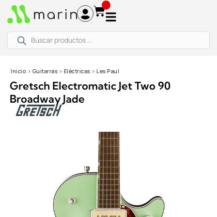
Ir
al
contenido
Búsqueda
de
productos
Inicio
›
Guitarras
›
Eléctricas
›
Les Paul
Gretsch Electromatic Jet Two 90
Broadway Jade