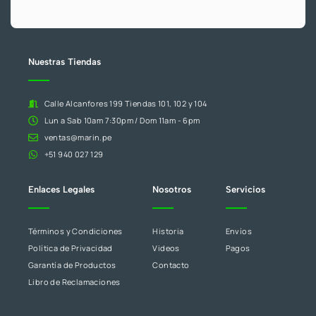
.
este
campo
en
blanco.
Nuestras Tiendas
Calle Alcanfores 199 Tiendas 101, 102 y 104
Lun a Sab 10am 7:30pm / Dom 11am - 6pm
ventas@marin.pe
+51 940 027 129
Enlaces Legales
Nosotros
Servicios
Términos y Condiciones
Historia
Envíos
Política de Privacidad
Videos
Pagos
Garantía de Productos
Contacto
Libro de Reclamaciones