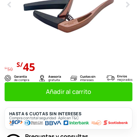
El
El
45
S/
precio
precio
S/
50
original
actual
Envíos
Garantía
Asesoría
Cuotas sin
mejorados
de compra
gratuita
intereses
era:
es:
S/50.
S/45.
Añadir al carrito
HASTA 6 CUOTAS SIN INTERESES
Compra con total seguridad · Aplican T&C
Preguntas y consultas