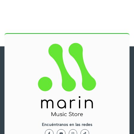
Encuéntranos en las redes
F
Y
I
T
a
o
n
i