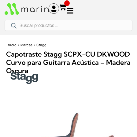
Ir
al
contenido
Búsqueda
de
productos
Inicio
›
Marcas
›
Stagg
Capotraste Stagg SCPX-CU DKWOOD
Curvo para Guitarra Acústica – Madera
Oscura