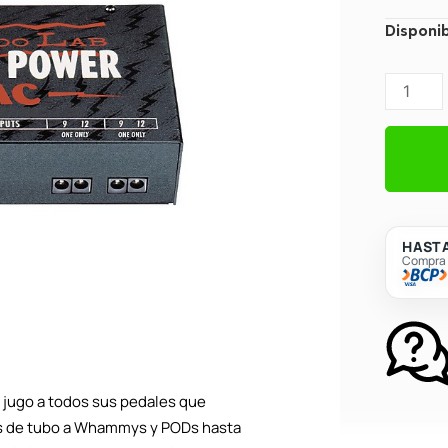
Fuente
Disponib
de
Alimenta
Voodoo
Lab
Pedal
Power
AC
cantidad
HASTA
Compra c
 jugo a todos sus pedales que
es de tubo a Whammys y PODs hasta