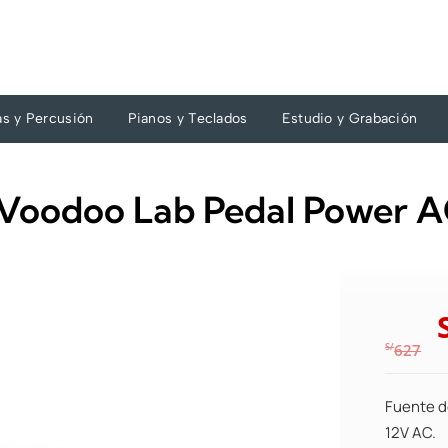
as y Percusión
Pianos y Teclados
Estudio y Grabación
 Voodoo Lab Pedal Power 
S/
627
Fuente d
12V AC.