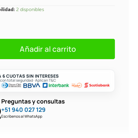
ilidad:
2 disponibles
ción
Añadir al carrito
 6 CUOTAS SIN INTERESES
on total seguridad · Aplican T&C
Preguntas y consultas
+51 940 027 129
Escríbenos al WhatsApp