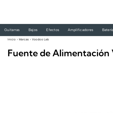
Ir
al
contenido
Guitarras
Bajos
Efectos
Amplificadores
Baterí
Inicio
›
Marcas
›
Voodoo Lab
Fuente de Alimentación