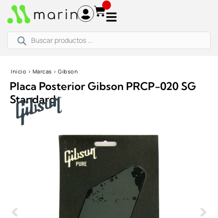
Ir
al
contenido
Búsqueda
de
productos
Inicio
›
Marcas
›
Gibson
Placa Posterior Gibson PRCP-020 SG
Standard