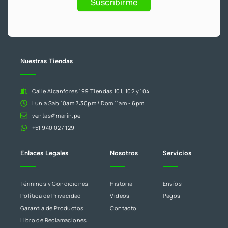
Suscribirme
deja
este
campo
en
blanco.
Nuestras Tiendas
Calle Alcanfores 199 Tiendas 101, 102 y 104
Lun a Sab 10am 7:30pm / Dom 11am - 6pm
ventas@marin.pe
+51 940 027 129
Enlaces Legales
Nosotros
Servicios
Términos y Condiciones
Historia
Envíos
Política de Privacidad
Videos
Pagos
Garantía de Productos
Contacto
Libro de Reclamaciones