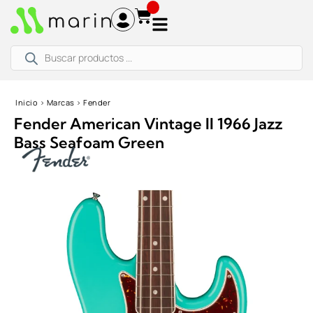
Ir
al
contenido
Búsqueda
de
productos
Inicio
›
Marcas
›
Fender
Fender American Vintage II 1966 Jazz
Bass Seafoam Green