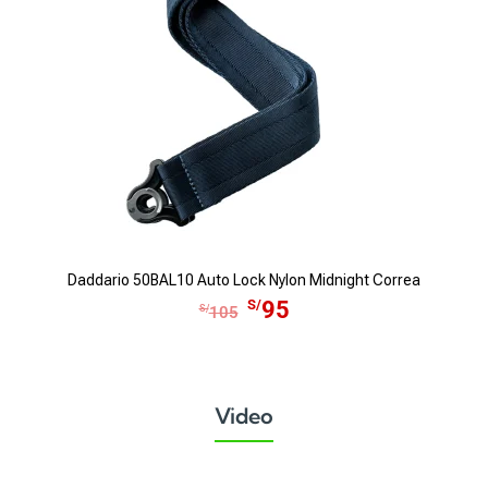
Daddario 50BAL10 Auto Lock Nylon Midnight Correa
E
E
S/
95
S/
105
l
l
p
p
r
r
e
e
Video
c
c
i
i
o
o