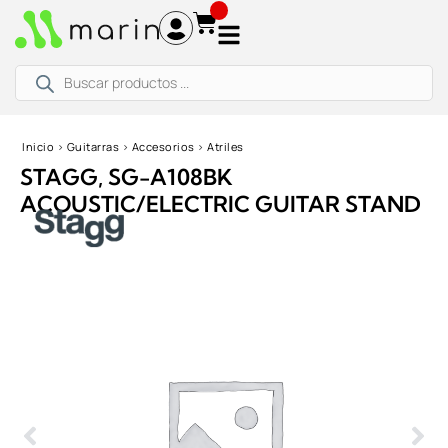
Ir
al
contenido
Búsqueda
de
productos
Inicio
›
Guitarras
›
Accesorios
›
Atriles
STAGG, SG-A108BK
ACOUSTIC/ELECTRIC GUITAR STAND