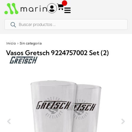
Ir
al
contenido
Búsqueda
de
productos
Inicio
›
Sin categoría
Vasos Gretsch 9224757002 Set (2)