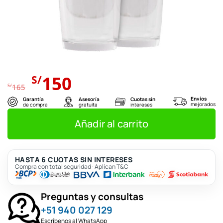
El
El
150
S/
precio
precio
S/
165
original
actual
Envíos
Garantía
Asesoría
Cuotas sin
mejorados
de compra
gratuita
intereses
era:
es:
S/165.
S/150.
Añadir al carrito
HASTA 6 CUOTAS SIN INTERESES
Compra con total seguridad · Aplican T&C
Preguntas y consultas
+51 940 027 129
Escríbenos al WhatsApp