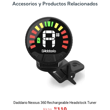
Accesorios y Productos Relacionados
Fun
Daddario Nexxus 360 Rechargeable Headstock Tuner
E
E
S/
110
S/