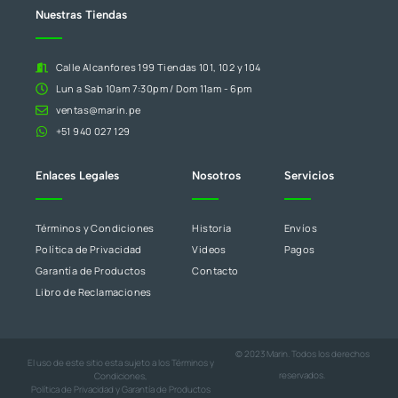
blanco.
Nuestras Tiendas
Calle Alcanfores 199 Tiendas 101, 102 y 104
Lun a Sab 10am 7:30pm / Dom 11am - 6pm
ventas@marin.pe
+51 940 027 129
Enlaces Legales
Nosotros
Servicios
Términos y Condiciones
Historia
Envíos
Política de Privacidad
Videos
Pagos
Garantía de Productos
Contacto
Libro de Reclamaciones
© 2023 Marin. Todos los derechos
El uso de este sitio esta sujeto a los
Términos y
reservados.
Condiciones
,
Política de Privacidad
y
Garantía de Productos