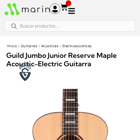
Ir
al
contenido
Búsqueda
de
productos
Inicio
›
Guitarras
›
Acústicas
›
Electroacústicas
Guild Jumbo Junior Reserve Maple
Acoustic-Electric Guitarra