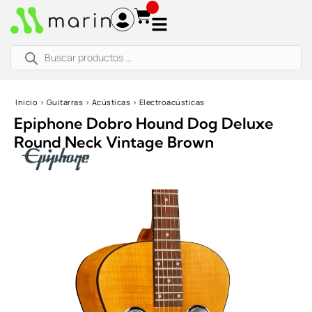
Ir
al
contenido
Búsqueda
de
productos
Inicio
›
Guitarras
›
Acústicas
›
Electroacústicas
Epiphone Dobro Hound Dog Deluxe
Round Neck Vintage Brown