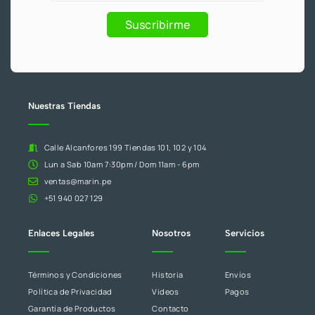
eres
1
Promociones
humano,
2
Suscribirme
deja
.
este
campo
en
blanco.
Nuestras Tiendas
Calle Alcanfores 199 Tiendas 101, 102 y 104
Lun a Sab 10am 7:30pm / Dom 11am - 6pm
ventas@marin.pe
+51 940 027 129
Enlaces Legales
Nosotros
Servicios
Términos y Condiciones
Historia
Envíos
Política de Privacidad
Videos
Pagos
Garantía de Productos
Contacto