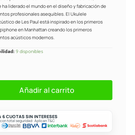
 ha liderado el mundo en el diseño y fabricación de
ntos profesionales asequibles. El Ukulele
ústico de Les Paul está inspirado en los primeros
Epiphone en Manhattan creando los primeros
ntos acústicos modernos.
ilidad:
9 disponibles
cústico
e
NH1
Añadir al carrito
o
 6 CUOTAS SIN INTERESES
on total seguridad · Aplican T&C
t