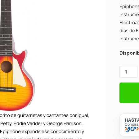
Epiphone
instrume
Electroac
días de 
instrume
Ukulele
Disponib
Electroa
Epiphon
EULPHS
Les
Paul
Outfit
Conciert
ito de guitarristas y cantantes por igual,
H.
HASTA
Petty, Eddie Vedder y George Harrison.
Compra c
Cherry
l, Epiphone expande ese conocimiento y
Sunburs