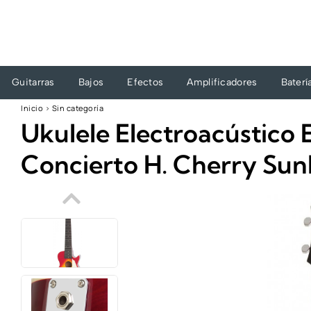
Ir
al
contenido
Guitarras
Bajos
Efectos
Amplificadores
Baterí
Inicio
›
Sin categoría
Ukulele Electroacústico
Concierto H. Cherry Sun