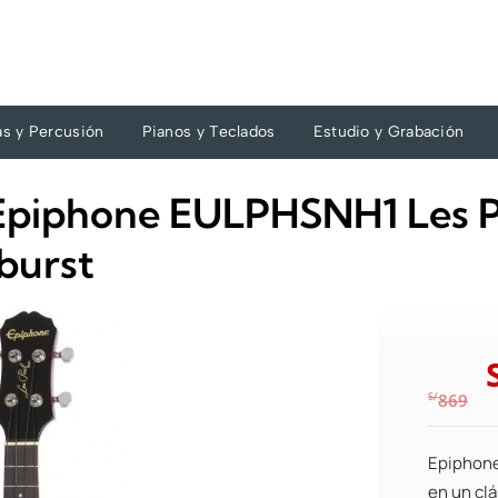
as y Percusión
Pianos y Teclados
Estudio y Grabación
 Epiphone EULPHSNH1 Les P
burst
S/
869
Epiphone
en un clá