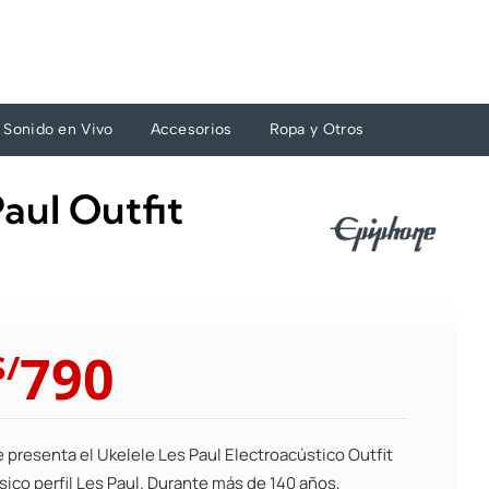
Sonido en Vivo
Accesorios
Ropa y Otros
aul Outfit
El
El
790
S/
precio
precio
original
actual
era:
es:
 presenta el Ukelele Les Paul Electroacústico Outfit
S/869.
S/790.
sico perfil Les Paul. Durante más de 140 años,