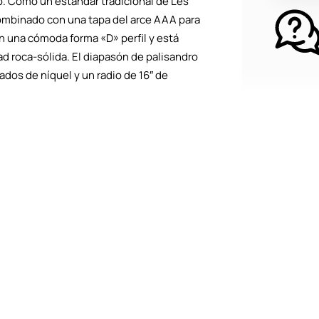
. Como un estándar tradicional de Les
cantidad
combinado con una tapa del arce AAA para
on una cómoda forma «D» perfil y está
dad roca-sólida. El diapasón de palisandro
ados de níquel y un radio de 16″ de