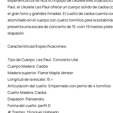
experiencia con el NUEVO Equipo de Ukulele electroacústico
Paul, el Ukulele Les Paul ofrece un cuerpo sólido de caoba 
el gran tono y grandes miradas. El cuello de caoba cuenta c
atornillado en el cuerpo con cuatro tornillos para la estabili
presenta una escala de concierto de 15 «con 19 trastes plate
diapasón.
Características/Especificaciones:
Tipo de Cuerpo: Les Paul; Concierto Uke
Cuerpo Madera: Caoba
Madera superior: Flame Maple Veneer
Longitud de la escala: 15 »
Articulación del cuello: Empernado con perno de 4 tornillos
Cuello Madera: Caoba
Diapasón: Palisandro
Forma del cuello: perfil D
# Trastes: 19 níquel plateado