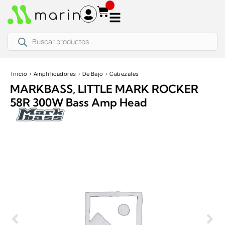
Ir
al
contenido
Búsqueda
de
productos
Inicio
›
Amplificadores
›
De Bajo
›
Cabezales
MARKBASS, LITTLE MARK ROCKER
58R 300W Bass Amp Head