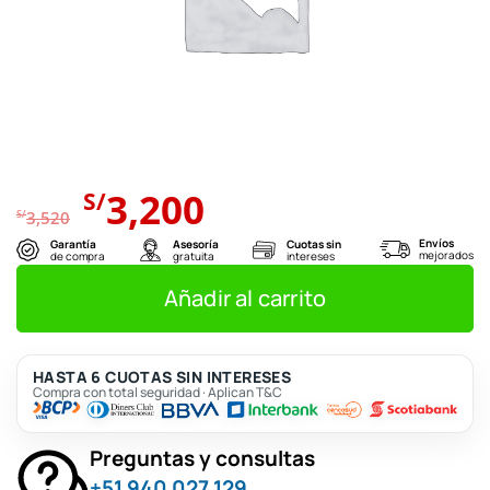
El
El
3,200
S/
precio
precio
S/
3,520
original
actual
Envíos
Garantía
Asesoría
Cuotas sin
mejorados
de compra
gratuita
intereses
era:
es:
S/3,520.
S/3,200.
Añadir al carrito
HASTA 6 CUOTAS SIN INTERESES
Compra con total seguridad · Aplican T&C
Preguntas y consultas
+51 940 027 129