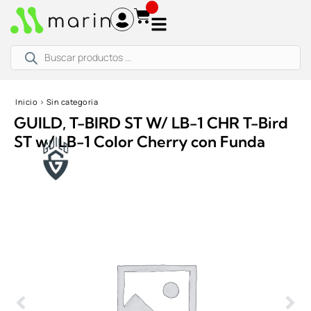
Ir
al
contenido
Búsqueda
de
productos
Inicio
›
Sin categoría
GUILD, T-BIRD ST W/ LB-1 CHR T-Bird
ST w/ LB-1 Color Cherry con Funda