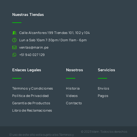
en
blanco.
Nuestras Tiendas
Calle Alcanfores 199 Tiendas 101, 102 y 104
Lun a Sab 10am 7:30pm / Dom 11am - 6pm
ventas@marin.pe
+51 940 027 129
Enlaces Legales
Nosotros
Servicios
Términos y Condiciones
Historia
Envíos
Política de Privacidad
Videos
Pagos
Garantía de Productos
Contacto
Libro de Reclamaciones
© 2023 Marin. Todos los derechos
El uso de este sitio esta sujeto a los
Términos y