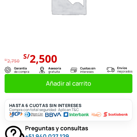
El
El
2,500
S/
precio
precio
S/
2,750
original
actual
Envíos
Garantía
Asesoría
Cuotas sin
mejorados
de compra
gratuita
intereses
era:
es:
S/2,750.
S/2,500.
Añadir al carrito
HASTA 6 CUOTAS SIN INTERESES
Compra con total seguridad · Aplican T&C
Preguntas y consultas
+51 940 027 129