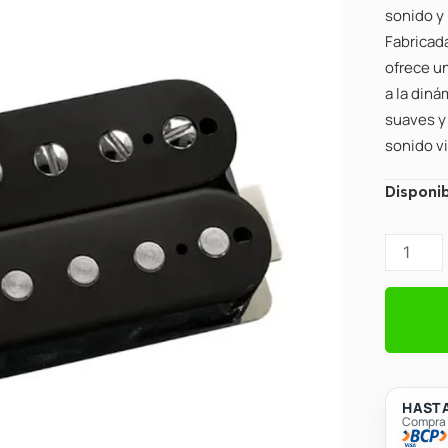
sonido y 
Fabricad
ofrece u
a la diná
suaves y 
sonido vi
DiMarzi
Disponib
DP274B
PAF
59
Neck
Pickup
Black
cantidad
HASTA
Compra c