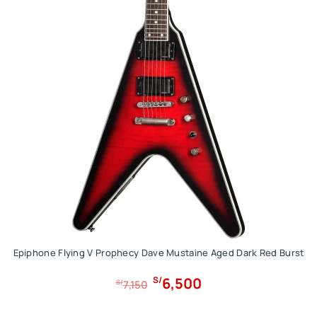
Epiphone Flying V Prophecy Dave Mustaine Aged Dark Red Burst
E
E
6,500
S/
S/
7,150
l
l
p
p