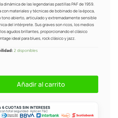
S/462.
S/420.
la dinámica de las legendarias pastillas PAF de 1959.
a con materiales y técnicas de bobinado de la época,
n tono abierto, articulado y extremadamente sensible
mica del intérprete. Sus graves son ricos, los medios
los agudos brillantes, proporcionando el clásico
ntage ideal para blues, rock clásico y jazz.
o
ilidad:
2 disponibles
K
Añadir al carrito
 6 CUOTAS SIN INTERESES
on total seguridad · Aplican T&C