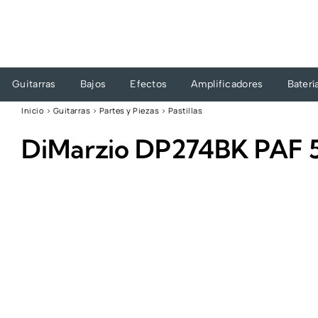
Ir
al
contenido
Guitarras
Bajos
Efectos
Amplificadores
Baterí
Inicio
›
Guitarras
›
Partes y Piezas
›
Pastillas
DiMarzio DP274BK PAF 5