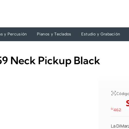
as y Percusión
Pianos y Teclados
Estudio y Grabación
9 Neck Pickup Black
Código
S/
462
La DiMar