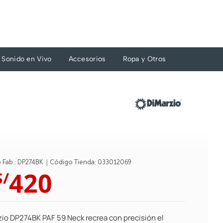
Sonido en Vivo
Accesorios
Ropa y Otros
|
 Fab.: DP274BK
Código Tienda: 033012069
El
El
420
S/
precio
precio
original
actual
era:
es:
zio DP274BK PAF 59 Neck recrea con precisión el