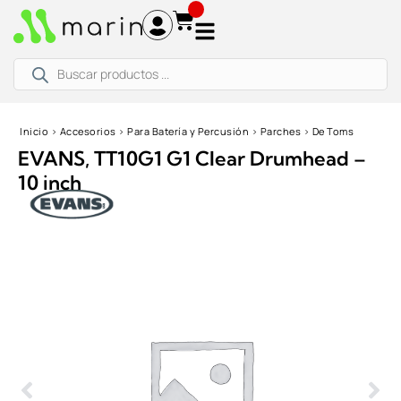
Ir
al
contenido
Búsqueda
de
productos
Inicio
›
Accesorios
›
Para Batería y Percusión
›
Parches
›
De Toms
EVANS, TT10G1 G1 Clear Drumhead –
10 inch