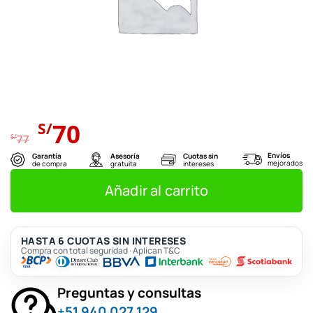
El
El
70
S/
precio
precio
S/
77
original
actual
Envíos
Garantía
Asesoría
Cuotas sin
mejorados
de compra
gratuita
intereses
era:
es:
S/77.
S/70.
Añadir al carrito
HASTA 6 CUOTAS SIN INTERESES
Compra con total seguridad · Aplican T&C
Preguntas y consultas
+51 940 027 129