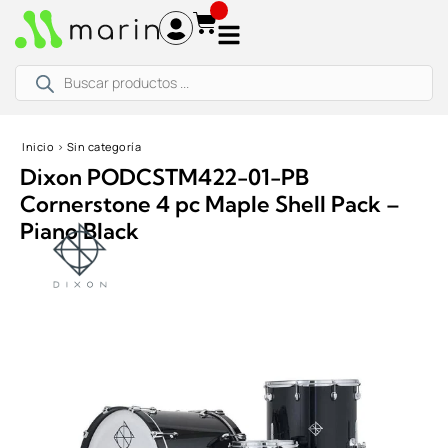
Ir
al
contenido
Búsqueda
de
productos
Inicio
›
Sin categoría
Dixon PODCSTM422-01-PB
Cornerstone 4 pc Maple Shell Pack –
Piano Black