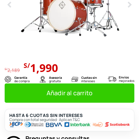
El
El
1,990
S/
precio
precio
S/
2,189
original
actual
Envíos
Garantía
Asesoría
Cuotas sin
mejorados
de compra
gratuita
intereses
era:
es:
S/2,189.
S/1,990.
Añadir al carrito
HASTA 6 CUOTAS SIN INTERESES
Compra con total seguridad · Aplican T&C
Preguntas y consultas