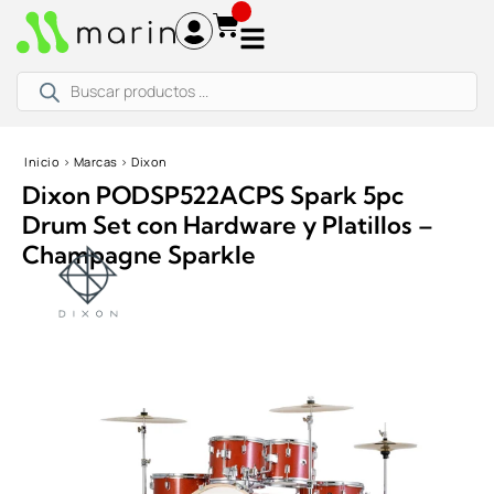
Ir
al
contenido
Búsqueda
de
productos
Inicio
›
Marcas
›
Dixon
Dixon PODSP522ACPS Spark 5pc
Drum Set con Hardware y Platillos –
Champagne Sparkle