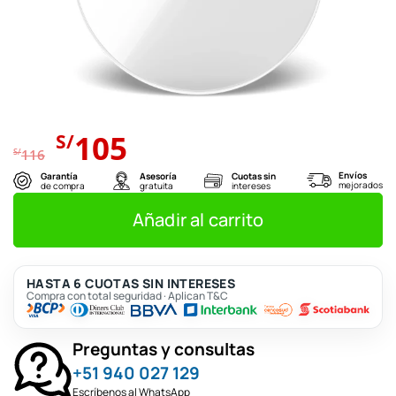
El
El
105
S/
precio
precio
S/
116
original
actual
Envíos
Garantía
Asesoría
Cuotas sin
mejorados
de compra
gratuita
intereses
era:
es:
S/116.
S/105.
Añadir al carrito
HASTA 6 CUOTAS SIN INTERESES
Compra con total seguridad · Aplican T&C
Preguntas y consultas
+51 940 027 129
Escríbenos al WhatsApp