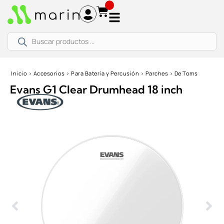
Ir
al
contenido
Búsqueda
de
productos
Inicio
›
Accesorios
›
Para Batería y Percusión
›
Parches
›
De Toms
Evans G1 Clear Drumhead 18 inch