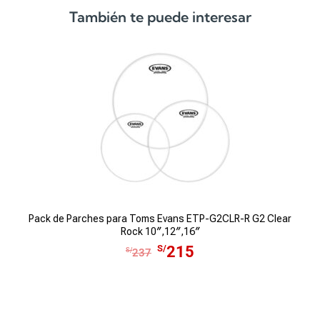
o
a
También te puede interesar
r
c
i
t
g
u
i
a
n
l
a
e
l
s
e
:
r
S
a
/
:
7
S
,
Pack de Parches para Toms Evans ETP-G2CLR-R G2 Clear
P
Rock 10″,12″,16″
/
7
E
E
S/
215
8
5
S/
237
l
l
,
0
p
p
5
.
r
r
2
e
e