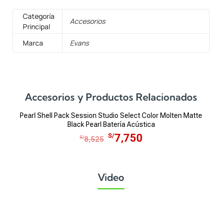
Categoría
Accesorios
Principal
Marca
Evans
Accesorios y Productos Relacionados
Pearl Shell Pack Session Studio Select Color Molten Matte
Black Pearl Batería Acústica
E
E
S/
7,750
S/
8,525
l
l
p
p
r
r
Video
e
e
c
c
i
i
o
o