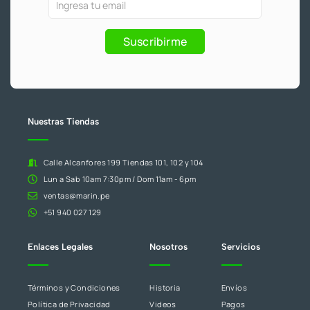
3
Ofertas
Si
-
m
7
f
y
eres
.
Promociones
humano,
Suscribirme
deja
este
campo
en
blanco.
Nuestras Tiendas
Calle Alcanfores 199 Tiendas 101, 102 y 104
Lun a Sab 10am 7:30pm / Dom 11am - 6pm
ventas@marin.pe
+51 940 027 129
Enlaces Legales
Nosotros
Servicios
Términos y Condiciones
Historia
Envíos
Política de Privacidad
Videos
Pagos