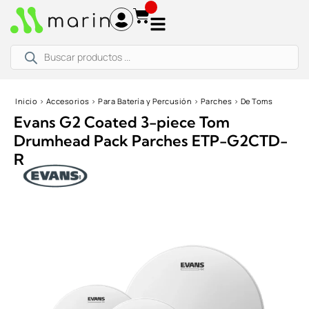
Ir
al
contenido
Búsqueda
de
productos
Inicio
›
Accesorios
›
Para Batería y Percusión
›
Parches
›
De Toms
Evans G2 Coated 3-piece Tom
Drumhead Pack Parches ETP-G2CTD-
R