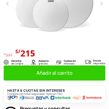
El
El
215
S/
precio
precio
S/
237
original
actual
Envíos
Garantía
Asesoría
Cuotas sin
mejorados
de compra
gratuita
intereses
era:
es:
S/237.
S/215.
Añadir al carrito
HASTA 6 CUOTAS SIN INTERESES
Compra con total seguridad · Aplican T&C
Preguntas y consultas