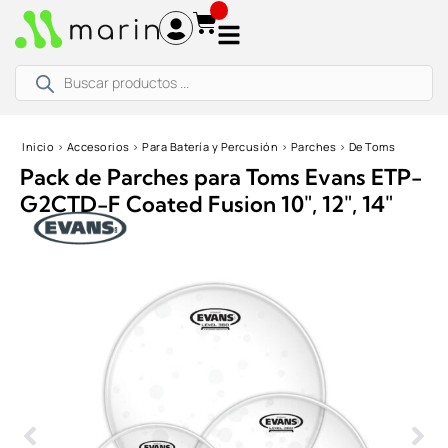
Ir
al
contenido
Búsqueda
de
productos
Inicio
›
Accesorios
›
Para Batería y Percusión
›
Parches
›
De Toms
Pack de Parches para Toms Evans ETP-
G2CTD-F Coated Fusion 10″, 12″, 14″