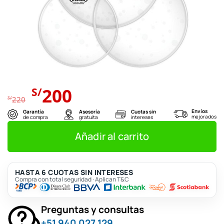
El
El
200
S/
precio
precio
S/
220
original
actual
Envíos
Garantía
Asesoría
Cuotas sin
mejorados
de compra
gratuita
intereses
era:
es:
S/220.
S/200.
Añadir al carrito
HASTA 6 CUOTAS SIN INTERESES
Compra con total seguridad · Aplican T&C
Preguntas y consultas
+51 940 027 129