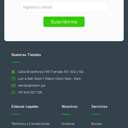
o
e
r
k
a
Ofertas
Si
-
m
f
y
eres
Promociones
humano,
Suscribirme
deja
este
campo
en
blanco.
Nuestras Tiendas
Calle Alcanfores 199 Tiendas 101, 102 y 104
Lun a Sab 10am 7:30pm / Dom 11am - 6pm
ventas@marin.pe
+51 940 027 129
Enlaces Legales
Nosotros
Servicios
Términos y Condiciones
Historia
Envíos