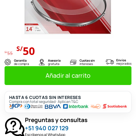
El
El
50
S/
precio
precio
S/
55
original
actual
Envíos
Garantía
Asesoría
Cuotas sin
mejorados
de compra
gratuita
intereses
era:
es:
S/55.
S/50.
Añadir al carrito
HASTA 6 CUOTAS SIN INTERESES
Compra con total seguridad · Aplican T&C
Preguntas y consultas
+51 940 027 129
Escríbenos al WhatsApp