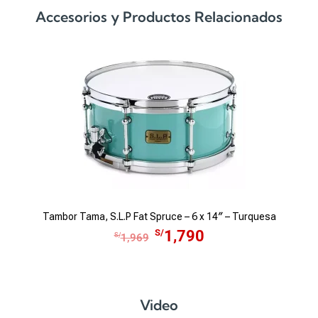
Accesorios y Productos Relacionados
Tambor Tama, S.L.P Fat Spruce – 6 x 14″ – Turquesa
E
E
S/
1,790
S/
1,969
l
l
p
p
r
r
e
e
Video
c
c