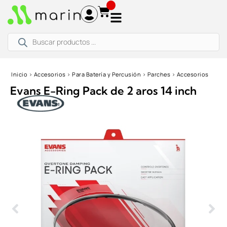
Ir
al
contenido
Búsqueda
de
productos
Inicio
›
Accesorios
›
Para Batería y Percusión
›
Parches
›
Accesorios
Evans E-Ring Pack de 2 aros 14 inch