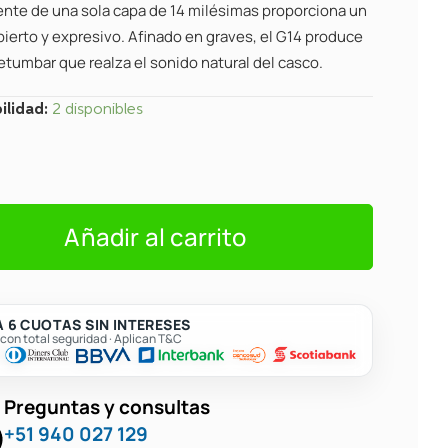
ente de una sola capa de 14 milésimas proporciona un
bierto y expresivo. Afinado en graves, el G14 produce
etumbar que realza el sonido natural del casco.
ilidad:
2 disponibles
ad
Añadir al carrito
 6 CUOTAS SIN INTERESES
on total seguridad · Aplican T&C
Preguntas y consultas
+51 940 027 129