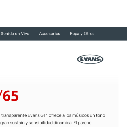
Sonido en Vivo
Accesorios
Ropa y Otros
El
El
65
/
precio
precio
original
actual
era:
es:
e transparente Evans G14 ofrece a los músicos un tono
S/72.
S/65.
gran sustain y sensibilidad dinámica. El parche