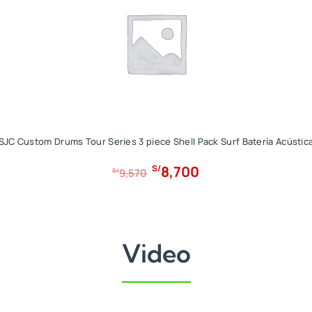
SJC Custom Drums Tour Series 3 piece Shell Pack Surf Batería Acústic
E
E
8,700
S/
S/
9,570
l
l
p
p
r
r
e
e
Video
c
c
i
i
o
o