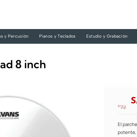
as y Percusión
Pianos y Teclados
Estudio y Grabación
ad 8 inch
S
S/
72
El parch
potente, 