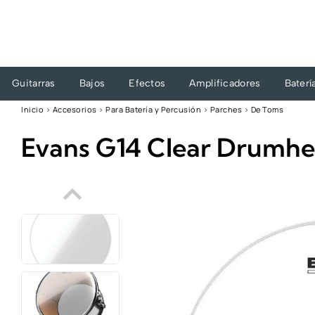
Ir
al
contenido
Guitarras
Bajos
Efectos
Amplificadores
Baterí
Inicio
›
Accesorios
›
Para Batería y Percusión
›
Parches
›
De Toms
Evans G14 Clear Drumhe