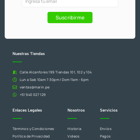
-
m
,
0
f
y
eres
1
.
Promociones
humano,
Suscribirme
9
deja
0
este
.
campo
en
blanco.
Nuestras Tiendas
Calle Alcanfores 199 Tiendas 101, 102 y 104
Lun a Sab 10am 7:30pm / Dom 11am - 6pm
ventas@marin.pe
+51 940 027 129
Enlaces Legales
Nosotros
Servicios
Términos y Condiciones
Historia
Envíos
Política de Privacidad
Videos
Pagos