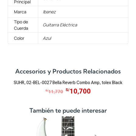
Principal
Marca
Ibanez
Tipo de
Guitarra Eléctrica
Cuerda
Color
Azul
Accesorios y Productos Relacionados
SUHR, 02-BEL-0027 Bella Reverb Combo Amp, tolex Black
E
E
S/
10,700
S/
11,770
l
l
p
p
También te puede interesar
r
r
e
e
c
c
i
i