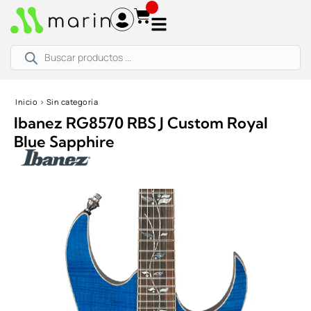
Ir
al
contenido
Búsqueda
de
productos
Inicio
›
Sin categoría
Ibanez RG8570 RBS J Custom Royal
Blue Sapphire