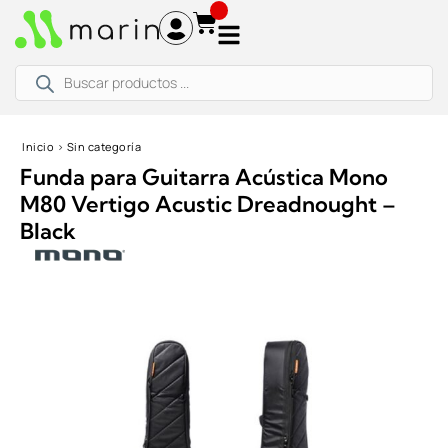
Ir
al
contenido
Búsqueda
de
productos
Inicio
›
Sin categoría
Funda para Guitarra Acústica Mono
M80 Vertigo Acustic Dreadnought –
Black