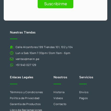
Promociones
humano,
Suscribirme
deja
este
campo
en
blanco.
Nuestras Tiendas
Calle Alcanfores 199 Tiendas 101, 102 y 104
Lun a Sab 10am 7:30pm / Dom 11am - 6pm
ventas@marin.pe
+51 940 027 129
Enlaces Legales
Nosotros
Servicios
Términos y Condiciones
Historia
Envíos
Política de Privacidad
Videos
Pagos
Garantía de Productos
Contacto
Libro de Reclamaciones