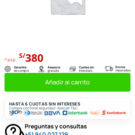
El
El
380
S/
precio
precio
S/
418
original
actual
Envíos
Garantía
Asesoría
Cuotas sin
mejorados
de compra
gratuita
intereses
era:
es:
S/418.
S/380.
Añadir al carrito
HASTA 6 CUOTAS SIN INTERESES
Compra con total seguridad · Aplican T&C
Preguntas y consultas
+51 940 027 129