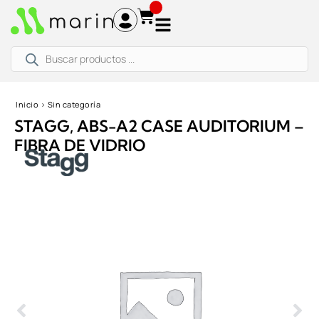
Ir
al
contenido
Búsqueda
de
productos
Inicio
›
Sin categoría
STAGG, ABS-A2 CASE AUDITORIUM –
FIBRA DE VIDRIO