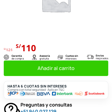
El
El
110
S/
precio
precio
S/
121
original
actual
Envíos
Garantía
Asesoría
Cuotas sin
mejorados
de compra
gratuita
intereses
era:
es:
S/121.
S/110.
Añadir al carrito
HASTA 6 CUOTAS SIN INTERESES
Compra con total seguridad · Aplican T&C
Preguntas y consultas
+51 940 027 129