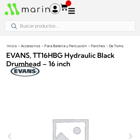
Ir
al
contenido
Búsqueda
de
productos
Inicio
›
Accesorios
›
Para Batería y Percusión
›
Parches
›
De Toms
EVANS, TT16HBG Hydraulic Black
Drumhead – 16 inch