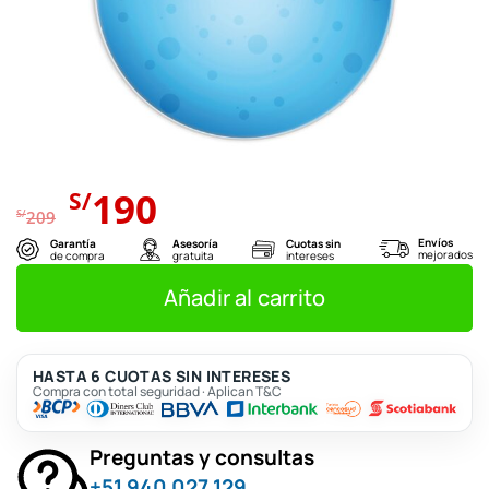
El
El
190
S/
precio
precio
S/
209
original
actual
Envíos
Garantía
Asesoría
Cuotas sin
mejorados
de compra
gratuita
intereses
era:
es:
S/209.
S/190.
Añadir al carrito
HASTA 6 CUOTAS SIN INTERESES
Compra con total seguridad · Aplican T&C
Preguntas y consultas
+51 940 027 129