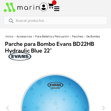
Ir
al
contenido
Búsqueda
de
productos
Inicio
›
Accesorios
›
Para Batería y Percusión
›
Parches
›
De Bombo
Parche para Bombo Evans BD22HB
Hydraulic Blue 22″