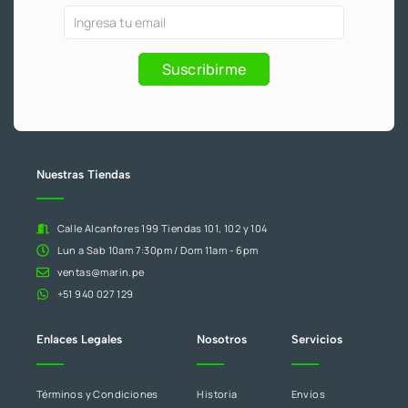
o
e
r
k
a
Ofertas
Si
-
m
f
y
eres
Promociones
humano,
Suscribirme
deja
este
campo
en
blanco.
Nuestras Tiendas
Calle Alcanfores 199 Tiendas 101, 102 y 104
Lun a Sab 10am 7:30pm / Dom 11am - 6pm
ventas@marin.pe
+51 940 027 129
Enlaces Legales
Nosotros
Servicios
Términos y Condiciones
Historia
Envíos