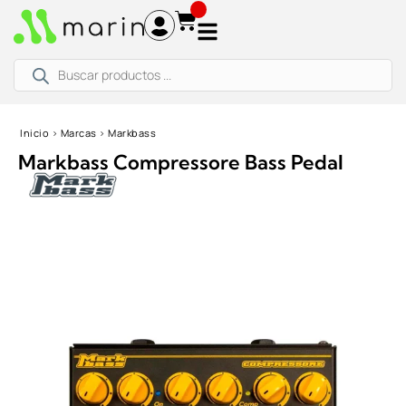
Ir
al
contenido
Búsqueda
de
productos
Inicio
›
Marcas
›
Markbass
Markbass Compressore Bass Pedal