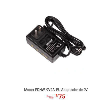
Mooer PDNW-9V2A-EU Adaptador de 9V
E
E
S/
75
S/
82
l
l
p
p