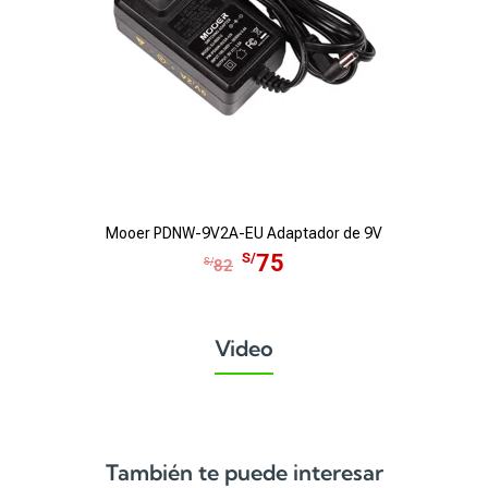
Mooer PDNW-9V2A-EU Adaptador de 9V
E
E
S/
75
S/
82
l
l
p
p
r
r
Video
e
e
c
c
i
i
o
o
o
a
También te puede interesar