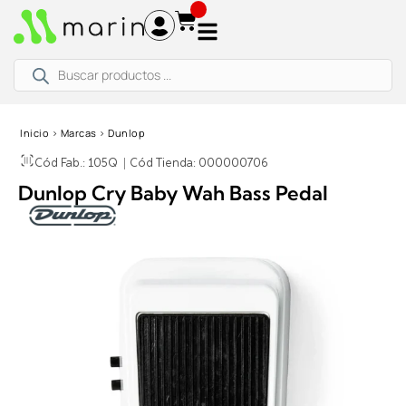
Ir
al
contenido
Búsqueda
de
productos
Inicio
›
Marcas
›
Dunlop
Cód Fab.: 105Q
|
Cód Tienda: 000000706
Dunlop Cry Baby Wah Bass Pedal