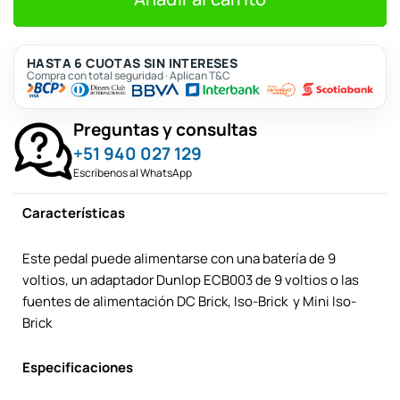
S/803.
S/730.
HASTA 6 CUOTAS SIN INTERESES
Compra con total seguridad · Aplican T&C
Preguntas y consultas
+51 940 027 129
Escríbenos al WhatsApp
Características
Este pedal puede alimentarse con una batería de 9
voltios, un adaptador Dunlop ECB003 de 9 voltios o las
fuentes de alimentación DC Brick
, Iso-Brick
y Mini Iso-
Brick
Especificaciones