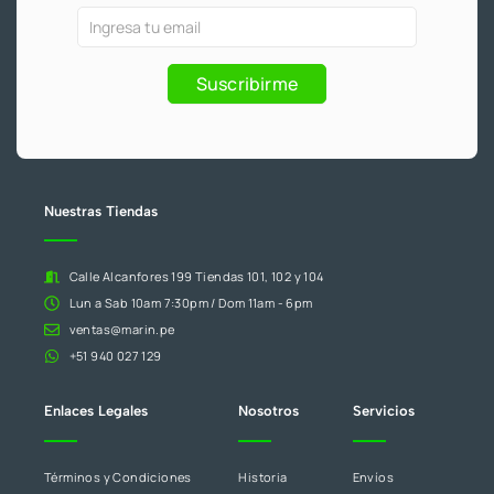
o
e
r
k
a
Ofertas
Si
-
m
f
y
eres
Promociones
humano,
Suscribirme
deja
este
campo
en
blanco.
Nuestras Tiendas
Calle Alcanfores 199 Tiendas 101, 102 y 104
Lun a Sab 10am 7:30pm / Dom 11am - 6pm
ventas@marin.pe
+51 940 027 129
Enlaces Legales
Nosotros
Servicios
Términos y Condiciones
Historia
Envíos