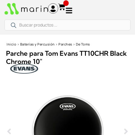
Ir
al
contenido
Búsqueda
de
productos
Inicio
›
Baterías y Percusión
›
Parches
›
De Toms
Parche para Tom Evans TT10CHR Black
Chrome 10″