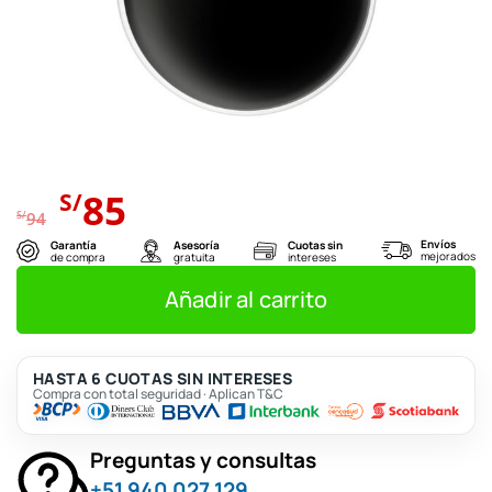
El
El
85
S/
precio
precio
S/
94
original
actual
Envíos
Garantía
Asesoría
Cuotas sin
mejorados
de compra
gratuita
intereses
era:
es:
S/94.
S/85.
Añadir al carrito
HASTA 6 CUOTAS SIN INTERESES
Compra con total seguridad · Aplican T&C
Preguntas y consultas
+51 940 027 129