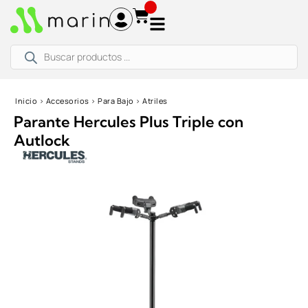
Ir
al
contenido
Búsqueda
de
productos
Inicio
›
Accesorios
›
Para Bajo
›
Atriles
Parante Hercules Plus Triple con
Autlock