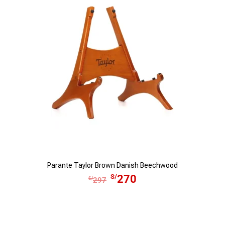
3
0
,
0
9
.
6
0
.
Parante Taylor Brown Danish Beechwood
E
E
S/
270
S/
297
l
l
p
p
r
r
e
e