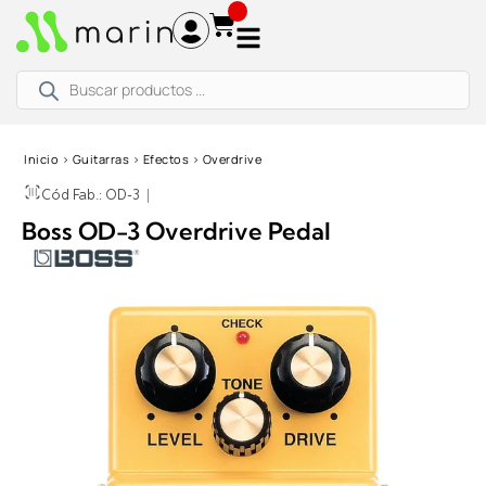
Ir
al
contenido
Búsqueda
de
productos
Inicio
›
Guitarras
›
Efectos
›
Overdrive
Cód Fab.: OD-3
|
Boss OD-3 Overdrive Pedal