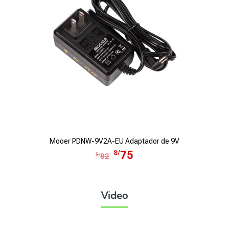
Mooer PDNW-9V2A-EU Adaptador de 9V
E
E
S/
75
S/
82
l
l
p
p
r
r
Video
e
e
c
c
i
i