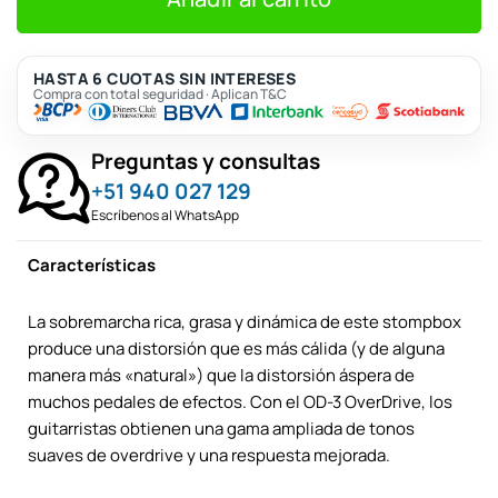
S/550.
S/500.
HASTA 6 CUOTAS SIN INTERESES
Compra con total seguridad · Aplican T&C
Preguntas y consultas
+51 940 027 129
Escríbenos al WhatsApp
Características
La sobremarcha rica, grasa y dinámica de este stompbox
produce una distorsión que es más cálida (y de alguna
manera más «natural») que la distorsión áspera de
muchos pedales de efectos. Con el OD-3 OverDrive, los
guitarristas obtienen una gama ampliada de tonos
suaves de overdrive y una respuesta mejorada.