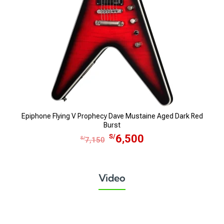
Epiphone Flying V Prophecy Dave Mustaine Aged Dark Red
Burst
E
E
S/
6,500
S/
7,150
l
l
p
p
r
r
Video
e
e
c
c
i
i
o
o