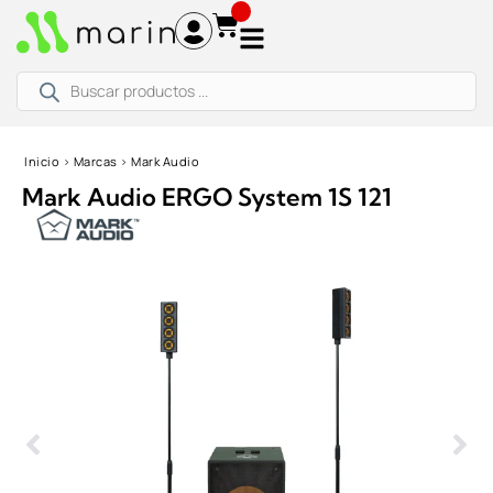
Ir
al
contenido
Búsqueda
de
productos
Inicio
›
Marcas
›
Mark Audio
Mark Audio ERGO System 1S 121