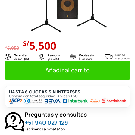
El
El
5,500
S/
precio
precio
S/
6,050
original
actual
Envíos
Garantía
Asesoría
Cuotas sin
mejorados
de compra
gratuita
intereses
era:
es:
S/6,050.
S/5,500.
Añadir al carrito
HASTA 6 CUOTAS SIN INTERESES
Compra con total seguridad · Aplican T&C
Preguntas y consultas
+51 940 027 129
Escríbenos al WhatsApp