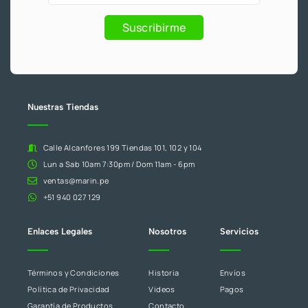
5
f
y
eres
.
Promociones
humano,
Suscribirme
deja
este
campo
en
blanco.
Nuestras Tiendas
Calle Alcanfores 199 Tiendas 101, 102 y 104
Lun a Sab 10am 7:30pm / Dom 11am - 6pm
ventas@marin.pe
+51 940 027 129
Enlaces Legales
Nosotros
Servicios
Términos y Condiciones
Historia
Envíos
Política de Privacidad
Videos
Pagos
Garantía de Productos
Contacto